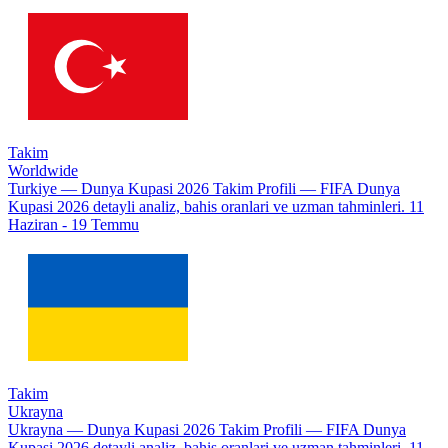
Takim
Worldwide
Turkiye — Dunya Kupasi 2026 Takim Profili — FIFA Dunya
Kupasi 2026 detayli analiz, bahis oranlari ve uzman tahminleri. 11
Haziran - 19 Temmu
Takim
Ukrayna
Ukrayna — Dunya Kupasi 2026 Takim Profili — FIFA Dunya
Kupasi 2026 detayli analiz, bahis oranlari ve uzman tahminleri. 11