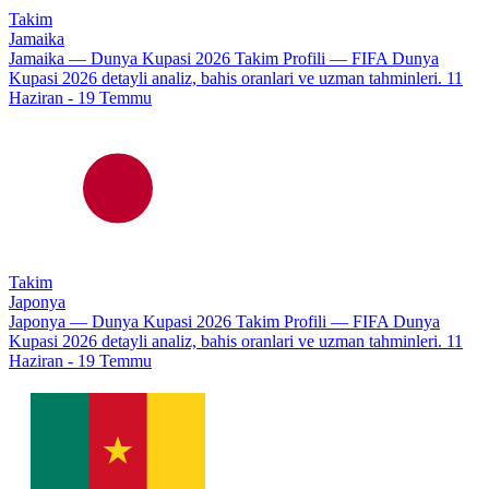
Takim
Jamaika
Jamaika — Dunya Kupasi 2026 Takim Profili — FIFA Dunya
Kupasi 2026 detayli analiz, bahis oranlari ve uzman tahminleri. 11
Haziran - 19 Temmu
Takim
Japonya
Japonya — Dunya Kupasi 2026 Takim Profili — FIFA Dunya
Kupasi 2026 detayli analiz, bahis oranlari ve uzman tahminleri. 11
Haziran - 19 Temmu