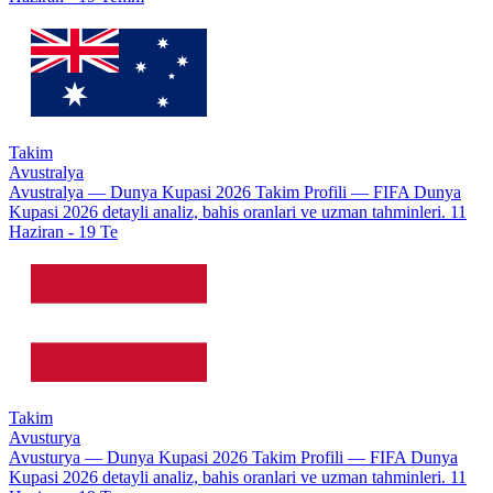
Takim
Avustralya
Avustralya — Dunya Kupasi 2026 Takim Profili — FIFA Dunya
Kupasi 2026 detayli analiz, bahis oranlari ve uzman tahminleri. 11
Haziran - 19 Te
Takim
Avusturya
Avusturya — Dunya Kupasi 2026 Takim Profili — FIFA Dunya
Kupasi 2026 detayli analiz, bahis oranlari ve uzman tahminleri. 11