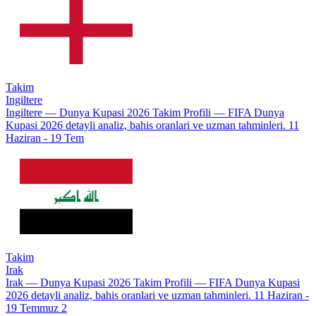
Takim
Ingiltere
Ingiltere — Dunya Kupasi 2026 Takim Profili — FIFA Dunya
Kupasi 2026 detayli analiz, bahis oranlari ve uzman tahminleri. 11
Haziran - 19 Tem
Takim
Irak
Irak — Dunya Kupasi 2026 Takim Profili — FIFA Dunya Kupasi
2026 detayli analiz, bahis oranlari ve uzman tahminleri. 11 Haziran -
19 Temmuz 2