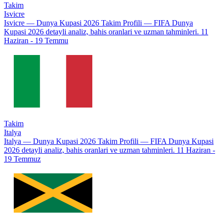
Takim
Isvicre
Isvicre — Dunya Kupasi 2026 Takim Profili — FIFA Dunya
Kupasi 2026 detayli analiz, bahis oranlari ve uzman tahminleri. 11
Haziran - 19 Temmu
Takim
Italya
Italya — Dunya Kupasi 2026 Takim Profili — FIFA Dunya Kupasi
2026 detayli analiz, bahis oranlari ve uzman tahminleri. 11 Haziran -
19 Temmuz