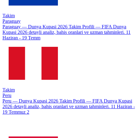
Takim
Paraguay
Paraguay — Dunya Kupasi 2026 Takim Profili — FIFA Dunya
Kupasi 2026 detayli analiz, bahis oranlari ve uzman tahminleri. 11
Haziran - 19 Temm
Takim
Peru
Peru — Dunya Kupasi 2026 Takim Profili — FIFA Dunya Kupasi
2026 detayli analiz, bahis oranlari ve uzman tahminleri. 11 Haziran -
19 Temmuz 2