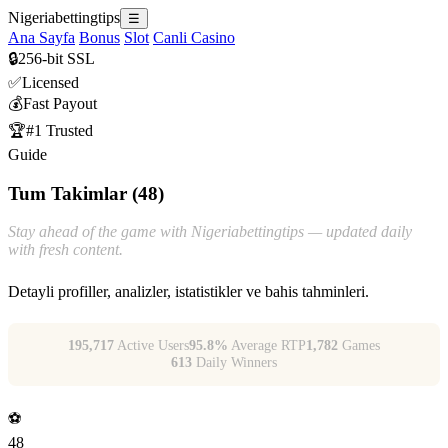
Nigeriabettingtips
☰
Ana Sayfa
Bonus
Slot
Canli Casino
🔒
256-bit SSL
✅
Licensed
💰
Fast Payout
🏆
#1 Trusted
Guide
Tum Takimlar (48)
Stay ahead of the game with Nigeriabettingtips — updated daily
with fresh content.
Detayli profiller, analizler, istatistikler ve bahis tahminleri.
195,717
Active Users
95.8%
Average RTP
1,782
Games
613
Daily Winners
⚽
48