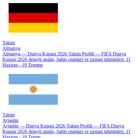
Takim
Almanya
Almanya — Dunya Kupasi 2026 Takim Profili — FIFA Dunya
Kupasi 2026 detayli analiz, bahis oranlari ve uzman tahminleri. 11
Haziran - 19 Temmu
Takim
Arjantin
Arjantin — Dunya Kupasi 2026 Takim Profili — FIFA Dunya
Kupasi 2026 detayli analiz, bahis oranlari ve uzman tahminleri. 11
Haziran - 19 Temm