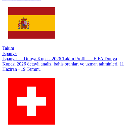
Takim
Ispanya
Ispanya — Dunya Kupasi 2026 Takim Profili — FIFA Dunya
Kupasi 2026 detayli analiz, bahis oranlari ve uzman tahminleri. 11
Haziran - 19 Temmu