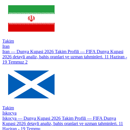
Takim
Iran
Iran — Dunya Kupasi 2026 Takim Profili — FIFA Dunya Kupasi
2026 detayli analiz, bahis oranlari ve uzman tahminleri. 11 Haziran -
19 Temmuz 2
Takim
Iskocya
Iskocya — Dunya Kupasi 2026 Takim Profili — FIFA Dunya
Kupasi 2026 detayli analiz, bahis oranlari ve uzman tahminleri. 11
Haziran - 19 Temmu