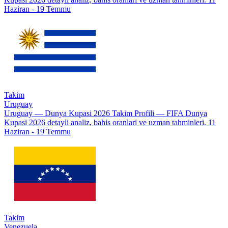
Haziran - 19 Temmu
Takim
Uruguay
Uruguay — Dunya Kupasi 2026 Takim Profili — FIFA Dunya
Kupasi 2026 detayli analiz, bahis oranlari ve uzman tahminleri. 11
Haziran - 19 Temmu
Takim
Venezuela