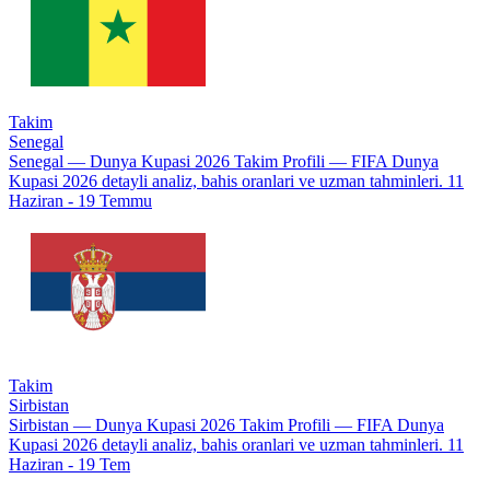
Takim
Senegal
Senegal — Dunya Kupasi 2026 Takim Profili — FIFA Dunya
Kupasi 2026 detayli analiz, bahis oranlari ve uzman tahminleri. 11
Haziran - 19 Temmu
Takim
Sirbistan
Sirbistan — Dunya Kupasi 2026 Takim Profili — FIFA Dunya
Kupasi 2026 detayli analiz, bahis oranlari ve uzman tahminleri. 11
Haziran - 19 Tem