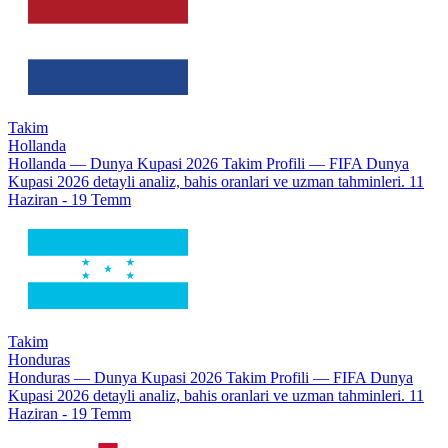
Takim
Hollanda
Hollanda — Dunya Kupasi 2026 Takim Profili — FIFA Dunya
Kupasi 2026 detayli analiz, bahis oranlari ve uzman tahminleri. 11
Haziran - 19 Temm
Takim
Honduras
Honduras — Dunya Kupasi 2026 Takim Profili — FIFA Dunya
Kupasi 2026 detayli analiz, bahis oranlari ve uzman tahminleri. 11
Haziran - 19 Temm