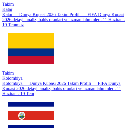
Takim
Katar
Katar — Dunya Kupasi 2026 Takim Profili — FIFA Dunya Kupasi
2026 detayli analiz, bahis oranlari ve uzman tahminleri. 11 Haziran -
19 Temmuz
Takim
Kolombiya
Kolombiya — Dunya Kupasi 2026 Takim Profili — FIFA Dunya
Kupasi 2026 detayli analiz, bahis oranlari ve uzman tahminleri. 11
Haziran - 19 Tem