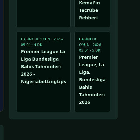
Kemal'in
Tecrübe
Rehberi
CASINO & OYUN · 2026-
CASINO &
05-04 · 4 DK
OYUN · 2026-
05-04 · 5 DK
Premier League La
Premier
Liga Bundesliga
League, La
Bahis Tahminleri
Liga,
2026 -
Bundesliga
Nigeriabettingtips
Bahis
Tahminleri
2026