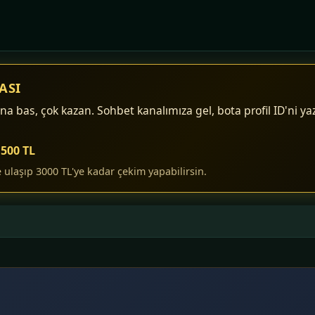
ASI
na bas, çok kazan. Sohbet kanalımıza gel, bota profil ID'ni yaz
 500 TL
 ulaşıp 3000 TL'ye kadar çekim yapabilirsin.