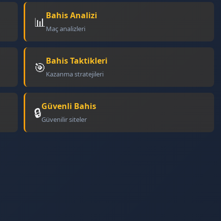
Bahis Analizi
📊
Maç analizleri
Bahis Taktikleri
🎯
Kazanma stratejileri
Güvenli Bahis
🔒
Güvenilir siteler