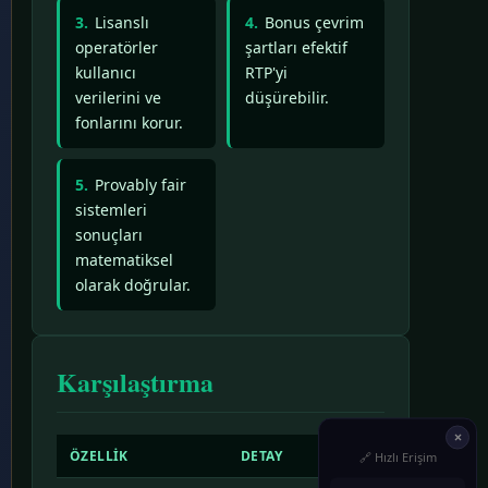
3.
Lisanslı
4.
Bonus çevrim
operatörler
şartları efektif
kullanıcı
RTP'yi
verilerini ve
düşürebilir.
fonlarını korur.
5.
Provably fair
sistemleri
sonuçları
matematiksel
olarak doğrular.
Karşılaştırma
×
ÖZELLIK
DETAY
🔗 Hızlı Erişim