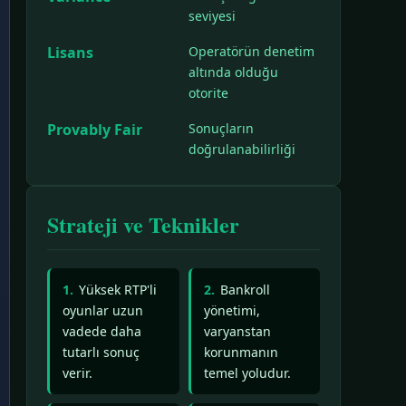
seviyesi
Lisans
Operatörün denetim
altında olduğu
otorite
Provably Fair
Sonuçların
doğrulanabilirliği
Strateji ve Teknikler
1.
Yüksek RTP'li
2.
Bankroll
oyunlar uzun
yönetimi,
vadede daha
varyanstan
tutarlı sonuç
korunmanın
verir.
temel yoludur.