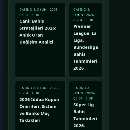
CASINO & OYUN · 2026-
CASINO &
05-04 · 4 DK
OYUN · 2026-
05-04 · 5 DK
Canlı Bahis
Premier
Stratejileri 2026:
League, La
Anlık Oran
Liga,
Değişim Analizi
Bundesliga
Bahis
Tahminleri
2026
CASINO & OYUN · 2026-
CASINO &
05-04 · 4 DK
OYUN · 2026-
05-04 · 6 DK
2026 İddaa Kupon
Süper Lig
Önerileri: Sistem
Bahis
ve Banko Maç
Tahminleri
Taktikleri
2026: