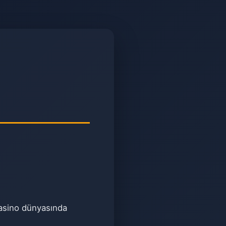
casino dünyasında