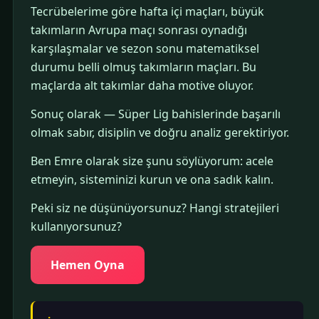
Tecrübelerime göre hafta içi maçları, büyük
takımların Avrupa maçı sonrası oynadığı
karşılaşmalar ve sezon sonu matematiksel
durumu belli olmuş takımların maçları. Bu
maçlarda alt takımlar daha motive oluyor.
Sonuç olarak — Süper Lig bahislerinde başarılı
olmak sabır, disiplin ve doğru analiz gerektiriyor.
Ben Emre olarak size şunu söylüyorum: acele
etmeyin, sisteminizi kurun ve ona sadık kalın.
Peki siz ne düşünüyorsunuz? Hangi stratejileri
kullanıyorsunuz?
Hemen Oyna