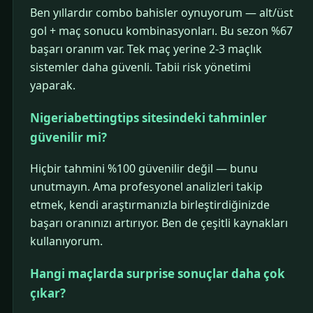
Ben yıllardır combo bahisler oynuyorum — alt/üst
gol + maç sonucu kombinasyonları. Bu sezon %67
başarı oranım var. Tek maç yerine 2-3 maçlık
sistemler daha güvenli. Tabii risk yönetimi
yaparak.
Nigeriabettingtips sitesindeki tahminler
güvenilir mi?
Hiçbir tahmini %100 güvenilir değil — bunu
unutmayın. Ama profesyonel analizleri takip
etmek, kendi araştırmanızla birleştirdiğinizde
başarı oranınızı artırıyor. Ben de çeşitli kaynakları
kullanıyorum.
Hangi maçlarda surprise sonuçlar daha çok
çıkar?