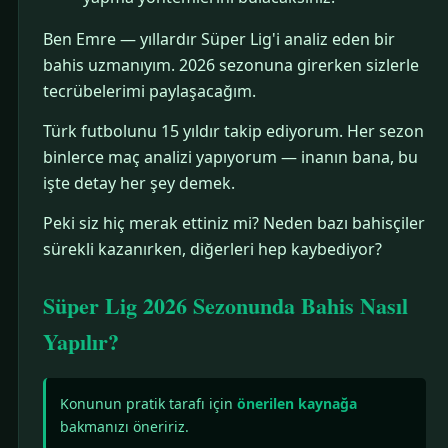
Ben Emre — yıllardır Süper Lig'i analiz eden bir
bahis uzmanıyım. 2026 sezonuna girerken sizlerle
tecrübelerimi paylaşacağım.
Türk futbolunu 15 yıldır takip ediyorum. Her sezon
binlerce maç analizi yapıyorum — inanın bana, bu
işte detay her şey demek.
Peki siz hiç merak ettiniz mi? Neden bazı bahisçiler
sürekli kazanırken, diğerleri hep kaybediyor?
Süper Lig 2026 Sezonunda Bahis Nasıl
Yapılır?
Konunun pratik tarafı için
önerilen kaynağa
bakmanızı öneririz.