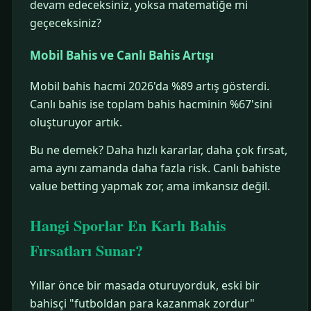
devam edeceksiniz, yoksa matematiğe mi
geçeceksiniz?
Mobil Bahis ve Canlı Bahis Artışı
Mobil bahis hacmi 2026'da %89 artış gösterdi.
Canlı bahis ise toplam bahis hacminin %67'sini
oluşturuyor artık.
Bu ne demek? Daha hızlı kararlar, daha çok fırsat,
ama aynı zamanda daha fazla risk. Canlı bahiste
value betting yapmak zor, ama imkansız değil.
Hangi Sporlar En Karlı Bahis
Fırsatları Sunar?
Yıllar önce bir masada oturuyorduk, eski bir
bahisçi "futboldan para kazanmak zordur"