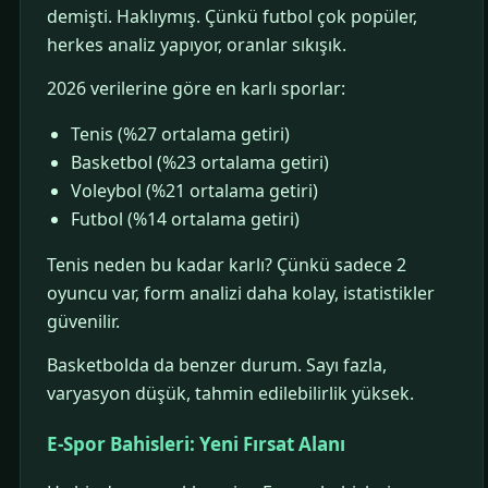
demişti. Haklıymış. Çünkü futbol çok popüler,
herkes analiz yapıyor, oranlar sıkışık.
2026 verilerine göre en karlı sporlar:
Tenis (%27 ortalama getiri)
Basketbol (%23 ortalama getiri)
Voleybol (%21 ortalama getiri)
Futbol (%14 ortalama getiri)
Tenis neden bu kadar karlı? Çünkü sadece 2
oyuncu var, form analizi daha kolay, istatistikler
güvenilir.
Basketbolda da benzer durum. Sayı fazla,
varyasyon düşük, tahmin edilebilirlik yüksek.
E-Spor Bahisleri: Yeni Fırsat Alanı