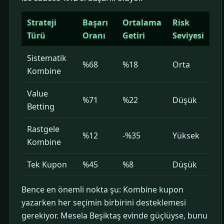
Strateji
Başarı
Ortalama
Risk
Türü
Oranı
Getiri
Seviyesi
Sistematik
%68
%18
Orta
Kombine
Value
%71
%22
Düşük
Betting
Rastgele
%12
-%35
Yüksek
Kombine
Tek Kupon
%45
%8
Düşük
Bence en önemli nokta şu: Kombine kupon
yazarken her seçimin birbirini desteklemesi
gerekiyor. Mesela Beşiktaş evinde güçlüyse, bunu