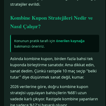
stratejiler evrildi.
Kombine Kupon Stratejileri Nedir ve
Nasıl Çalışır?
Konunun pratik tarafı için
önerilen kaynağa
bakmanızı öneririz.
Aslında kombine kupon, birden fazla bahsi tek
kuponda birleştirme sanatıdır. Ama dikkat edin,
sanat dedim. Çünkü rastgele 10 maç seçip "belki
tutar" diye düşünmek sanat değil, kumar.
2026 verilerine göre, doğru kombine kupon
stratejisi uygulayan bahisçilerin %68'i uzun
vadede karlı çıkıyor. Rastgele kombine yapanların
ise sadece %12'si başarılı oluyor.