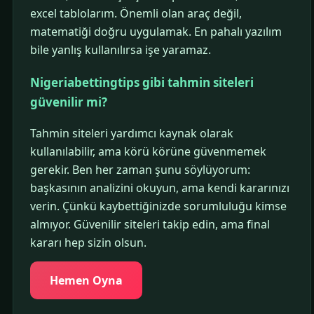
excel tablolarım. Önemli olan araç değil,
matematiği doğru uygulamak. En pahalı yazılım
bile yanlış kullanılırsa işe yaramaz.
Nigeriabettingtips gibi tahmin siteleri
güvenilir mi?
Tahmin siteleri yardımcı kaynak olarak
kullanılabilir, ama körü körüne güvenmemek
gerekir. Ben her zaman şunu söylüyorum:
başkasının analizini okuyun, ama kendi kararınızı
verin. Çünkü kaybettiğinizde sorumluluğu kimse
almıyor. Güvenilir siteleri takip edin, ama final
kararı hep sizin olsun.
Hemen Oyna