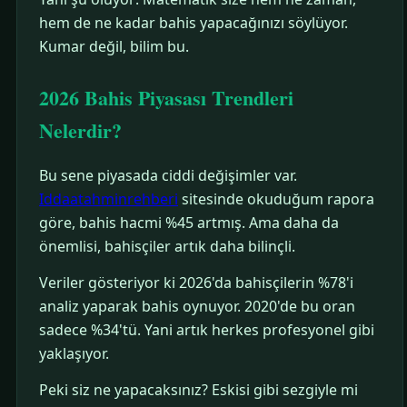
hem de ne kadar bahis yapacağınızı söylüyor.
Kumar değil, bilim bu.
2026 Bahis Piyasası Trendleri
Nelerdir?
Bu sene piyasada ciddi değişimler var.
Iddaatahminrehberi
sitesinde okuduğum rapora
göre, bahis hacmi %45 artmış. Ama daha da
önemlisi, bahisçiler artık daha bilinçli.
Veriler gösteriyor ki 2026'da bahisçilerin %78'i
analiz yaparak bahis oynuyor. 2020'de bu oran
sadece %34'tü. Yani artık herkes profesyonel gibi
yaklaşıyor.
Peki siz ne yapacaksınız? Eskisi gibi sezgiyle mi