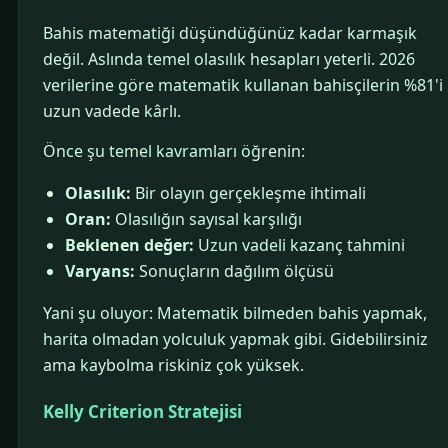
Bahis matematiği düşündüğünüz kadar karmaşık
değil. Aslında temel olasılık hesapları yeterli. 2026
verilerine göre matematik kullanan bahisçilerin %81'i
uzun vadede kârlı.
Önce şu temel kavramları öğrenin:
Olasılık:
Bir olayın gerçekleşme ihtimali
Oran:
Olasılığın sayısal karşılığı
Beklenen değer:
Uzun vadeli kazanç tahmini
Varyans:
Sonuçların dağılım ölçüsü
Yani şu oluyor: Matematik bilmeden bahis yapmak,
harita olmadan yolculuk yapmak gibi. Gidebilirsiniz
ama kaybolma riskiniz çok yüksek.
Kelly Criterion Stratejisi