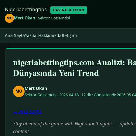
Nigeriabettingtips
CASINO & OYUN
Mert Okan
· Sektör Gözlemcisi
MO
Ana Sayfa
Yazılar
Hakkımızda
İletişim
nigeriabettingtips.com Analizi: B
Dünyasında Yeni Trend
Mert Okan
MO
Sektör Gözlemcisi · 2026-04-18 · 12 dk · Güncellendi: 2026-05-0
← Ana Sayfa
Stay ahead of the game with Nigeriabettingtips — updated
content.