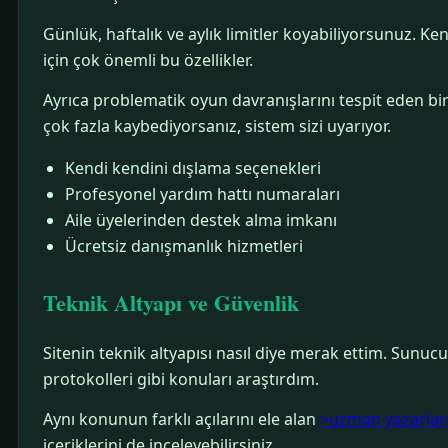
Günlük, haftalık ve aylık limitler koyabiliyorsunuz. K
için çok önemli bu özellikler.
Ayrıca problematik oyun davranışlarını tespit eden bir
çok fazla kaybediyorsanız, sistem sizi uyarıyor.
Kendi kendini dışlama seçenekleri
Profesyonel yardım hattı numaraları
Aile üyelerinden destek alma imkanı
Ücretsiz danışmanlık hizmetleri
Teknik Altyapı ve Güvenlik
Sitenin teknik altyapısı nasıl diye merak ettim. Sunucu 
protokolleri gibi konuları araştırdım.
Aynı konunun farklı açılarını ele alan
>uzman yazarlar
içeriklerini de inceleyebilirsiniz.