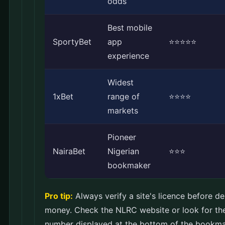
odds
Best mobile
SportyBet
app
⭐⭐⭐⭐⭐
experience
Widest
1xBet
range of
⭐⭐⭐⭐
markets
Pioneer
NairaBet
Nigerian
⭐⭐⭐
bookmaker
Pro tip:
Always verify a site's licence before de
money. Check the NLRC website or look for the
number displayed at the bottom of the bookma