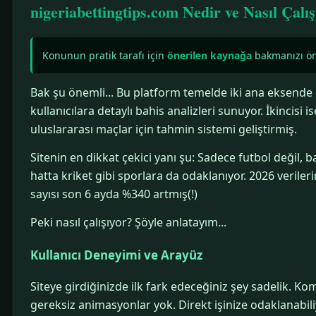
nigeriabettingtips.com Nedir ve Nasıl Çalış
Konunun pratik tarafı için
önerilen kaynağa
bakmanızı öne
Bak şu önemli... Bu platform temelde iki ana eksende çal
kullanıcılara detaylı bahis analizleri sunuyor. İkincisi is
uluslararası maçlar için tahmin sistemi geliştirmiş.
Sitenin en dikkat çekici yanı şu: Sadece futbol değil, b
hatta kriket gibi sporlara da odaklanıyor. 2026 verileri
sayısı son 6 ayda %340 artmış(!)
Peki nasıl çalışıyor? Şöyle anlatayım...
Kullanıcı Deneyimi ve Arayüz
Siteye girdiğinizde ilk fark edeceğiniz şey sadelik. K
gereksiz animasyonlar yok. Direkt işinize odaklanabil