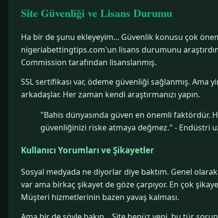
Site Güvenliği ve Lisans Durumu
Ha bir de şunu ekleyeyim... Güvenlik konusu çok öneml
nigeriabettingtips.com'un lisans durumunu araştırdı
Commission tarafından lisanslanmış.
SSL sertifikası var, ödeme güvenliği sağlanmış. Ama yi
arkadaşlar. Her zaman kendi araştırmanızı yapın.
"Bahis dünyasında güven en önemli faktördür. H
güvenliğinizi riske atmaya değmez." - Endüstri
Kullanıcı Yorumları ve Şikayetler
Sosyal medyada ne diyorlar diye baktım. Genel olarak
var ama birkaç şikayet de göze çarpıyor. En çok şikaye
Müşteri hizmetlerinin bazen yavaş kalması.
Ama bir de şöyle bakın... Site henüz yeni, bu tür soru