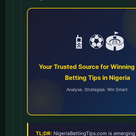
📱⚽🏟️
Your Trusted Source for Winning
Betting Tips in Nigeria
Analyse. Strategise. Win Smart.
TL;DR:
NigeriaBettingTips.com is emerging