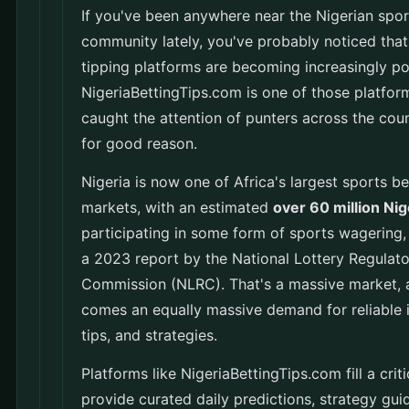
If you've been anywhere near the Nigerian spor
community lately, you've probably noticed tha
tipping platforms are becoming increasingly po
NigeriaBettingTips.com is one of those platfor
caught the attention of punters across the co
for good reason.
Nigeria is now one of Africa's largest sports be
markets, with an estimated
over 60 million Nig
participating in some form of sports wagering,
a 2023 report by the National Lottery Regulat
Commission (NLRC). That's a massive market, a
comes an equally massive demand for reliable 
tips, and strategies.
Platforms like NigeriaBettingTips.com fill a crit
provide curated daily predictions, strategy gui