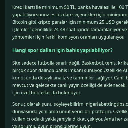
Kredi kartı ile minimum 50 TL, banka havalesi ile 100 T
yapabiliyorsunuz. E-cüzdan seçenekleri için minimum 3
Bitcoin gibi kripto paralar için minimum 25 USD gere
işlemleri genellikle 24-48 saat içinde tamamlanıyor ve
yöntemleri için farklı komisyon oranları uygulanıyor.
Hangi spor dalları için bahis yapılabiliyor?
Site sadece futbolla sınırlı değil. Basketbol, tenis, krik
birçok spor dalında bahis imkanı sunuyor. Özellikle Afr
konusunda detaylı analiz ve tahminler sağlıyor. Canlı 
mevcut ve gelecekte canlı yayın özelliği de eklenecek
için özel bonuslar da bulunuyor.
Sonuç olarak şunu söyleyebilirim: nigeriabettingtips.
dünyasında yeni ama umut verici bir platform. Özellikle
kullanıcı odaklı yaklaşımıyla dikkat çekiyor. Ama her 
ve sorumlu oyun prensiplerine uyun.