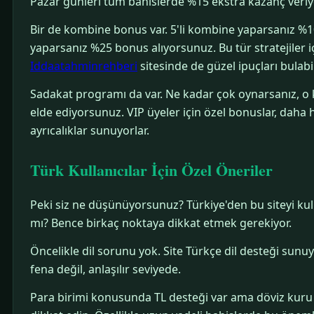
Pazar günleri tüm bahislerde %15 ekstra kazanç veriyo
Bir de kombine bonus var. 5'li kombine yaparsanız %1
yaparsanız %25 bonus alıyorsunuz. Bu tür stratejiler i
Iddaatahminrehberi
sitesinde de güzel ipuçları bulabil
Sadakat programı da var. Ne kadar çok oynarsanız, o 
elde ediyorsunuz. VIP üyeler için özel bonuslar, daha 
ayrıcalıklar sunuyorlar.
Türk Kullanıcılar İçin Özel Öneriler
Peki siz ne düşünüyorsunuz? Türkiye'den bu siteyi ku
mı? Bence birkaç noktaya dikkat etmek gerekiyor.
Öncelikle dil sorunu yok. Site Türkçe dil desteği sunuyo
fena değil, anlaşılır seviyede.
Para birimi konusunda TL desteği var ama döviz kuru