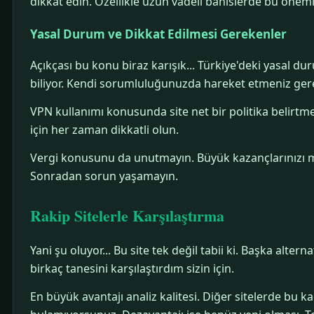
dikkat edin. Özellikle uzun vadeli bahislerde bu öneml
Yasal Durum ve Dikkat Edilmesi Gerekenler
Açıkçası bu konu biraz karışık... Türkiye'deki yasal du
biliyor. Kendi sorumluluğunuzda hareket etmeniz gere
VPN kullanımı konusunda site net bir politika belirt
için her zaman dikkatli olun.
Vergi konusunu da unutmayın. Büyük kazançlarınızı 
Sonradan sorun yaşamayın.
Rakip Sitelerle Karşılaştırma
Yani şu oluyor... Bu site tek değil tabii ki. Başka alterna
birkaç tanesini karşılaştırdım sizin için.
En büyük avantajı analiz kalitesi. Diğer sitelerde bu k