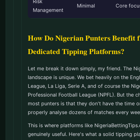
Risk
Minimal
Core focu
Management
How Do Nigerian Punters Benefit 
Dedicated Tipping Platforms?
Let me break it down simply, my friend. The Ni
landscape is unique. We bet heavily on the Eng
League, La Liga, Serie A, and of course the Nig
Professional Football League (NPFL). But the ch
most punters is that they don't have the time o
properly analyse dozens of matches every we
This is where platforms like NigeriaBettingTi
genuinely useful. Here's what a solid tipping p