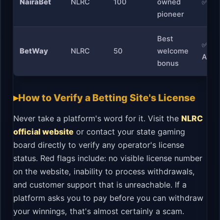
Never take a platform's word for it. Visit the
NLRC
official website
or contact your state gaming
board directly to verify any operator's license
status. Red flags include: no visible license number
on the website, inability to process withdrawals,
and customer support that is unreachable. If a
platform asks you to pay before you can withdraw
your winnings, that's almost certainly a scam.
Stick to the platforms listed above and you'll be in
safe hands. They all offer Naira transactions, local
bank transfers, and support Nigerian payment
methods like Paystack, Flutterwave, and USSD
banking.
How Do You Read Odds and What Do