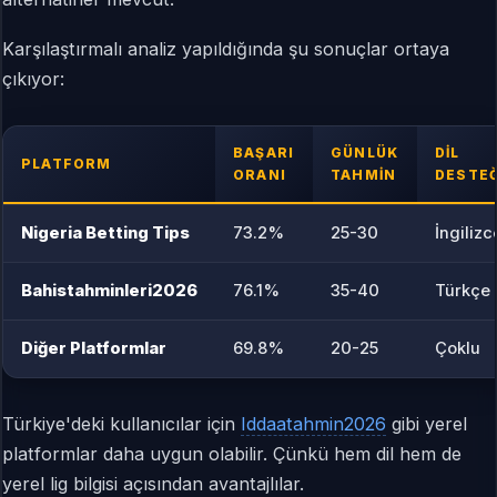
Bahistahminleri2026
76.1%
35-40
Türkçe
Diğer Platformlar
69.8%
20-25
Çoklu
Türkiye'deki kullanıcılar için
Iddaatahmin2026
gibi yerel
platformlar daha uygun olabilir. Çünkü hem dil hem de
yerel lig bilgisi açısından avantajlılar.
Güçlü ve Zayıf Yanları
Nigeria Betting Tips'in güçlü yanları:
Afrika liglerindeki uzmanlık
Yüksek başarı oranları
Güncel istatistiksel veriler