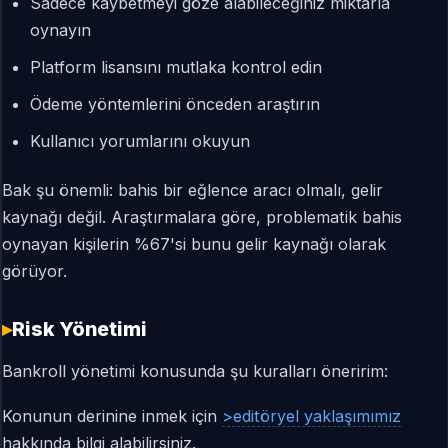
oynayan kişilerin %67'si bunu gelir kaynağı olarak
görüyor.
Risk Yönetimi
Bankroll yönetimi konusunda şu kuralları öneririm:
Konunun derinine inmek için
>editöryel yaklaşımımız
hakkında bilgi alabilirsiniz.
Toplam bütçenizin maksimum %5'ini tek bahiste
kullanın
Günlük kayıp limitinizi önceden belirleyin
Kazanç hedeflerinizi realistik tutun
Duygusal kararlardan kaçının