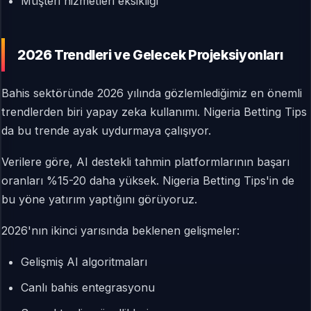
Verilere göre, AI destekli tahmin platformlarının başarı
oranları %15-20 daha yüksek. Nigeria Betting Tips'in de
bu yöne yatırım yaptığını görüyoruz.
2026'nın ikinci yarısında beklenen gelişmeler:
Gelişmiş AI algoritmaları
Canlı bahis entegrasyonu
Sosyal trading özellikleri
Blockchain tabanlı şeffaflık
Peki siz ne düşünüyorsunuz? Bu gelişmeler platformun
geleceği için yeterli olacak mı?
Pazar Analizi
Afrika bahis pazarı 2026'da rekor büyüklüğe ulaştı.