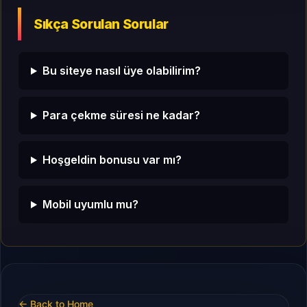
Hoşgeldin bonusu var mı?
Mobil uyumlu mu?
← Back to Home
Nigeria Betting Tips
Analysis: Your
Complete 2026 Betting