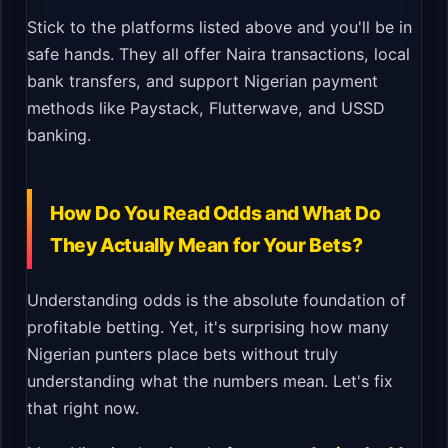
They Actually Mean for Your Bets?
Understanding odds is the absolute foundation of
profitable betting. Yet, it's surprising how many
Nigerian punters place bets without truly
understanding what the numbers mean. Let's fix
that right now.
Most Nigerian betting platforms use
decimal odds
(also called European odds). Here's how they work:
Decimal Odds of 1.50:
For every ₦1,000 you
stake, your total return is ₦1,500 (₦500 profit)
Decimal Odds of 2.00:
For every ₦1,000 you
stake, your total return is ₦2,000 (₦1,000
profit)