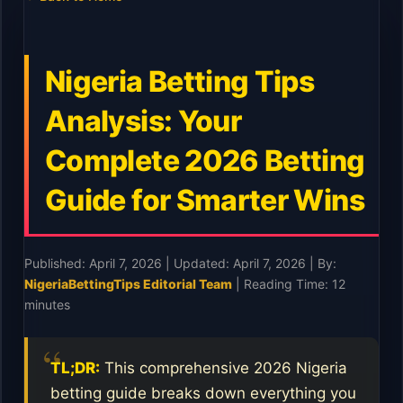
Guide for Smarter Wins
Published: April 7, 2026 | Updated: April 7, 2026 | By:
NigeriaBettingTips Editorial Team
| Reading Time: 12
minutes
TL;DR:
This comprehensive 2026 Nigeria
betting guide breaks down everything you
need to succeed as a sports bettor in
Nigeria — from choosing the best
licensed betting platforms, understanding
odds formats, mastering football betting
markets, to managing your bankroll like a
pro. Whether you're placing your first bet
or refining your strategy, this guide gives
you actionable tips backed by real