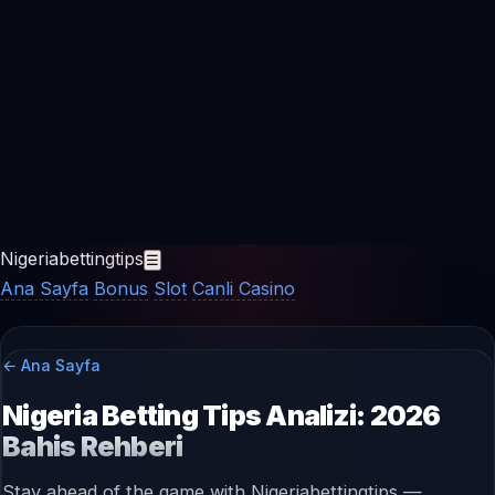
Nigeriabettingtips
☰
Ana Sayfa
Bonus
Slot
Canli Casino
← Ana Sayfa
Nigeria Betting Tips Analizi: 2026
Bahis Rehberi
Stay ahead of the game with Nigeriabettingtips —
updated daily with fresh content.
Bu Analiz Senin Icin Hazirlandi — Simdi
Kazanc Zamani
RaxCasino'da %100 hosgeldin bonusu + 100 Free Spin.
Guvenli ve lisansli, 7/24 canli destek.