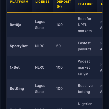
Widest
✅
1xBet
NLRC
100
market
Andr
range
Lagos
Best live
✅
BetKing
100
State
betting
Andr
Nigerian-
NairaBet
NLRC
100
owned
✅ An
pioneer
Best
✅
BetWay
NLRC
50
welcome
Andr
bonus
How to Verify a Betting Site's License