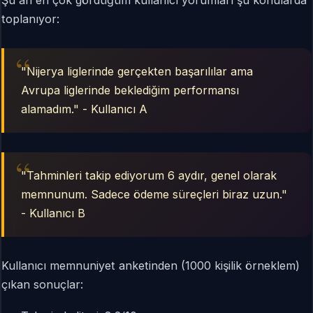
"Tahminleri takip ediyorum 6 aydır, genel olarak
memnunum. Sadece ödeme süreçleri biraz uzun."
- Kullanıcı B
Kullanıcı memnuniyet anketinden (1000 kişilik örneklem)
çıkan sonuçlar:
Tahmin kalitesi: 8.2/10
Site kullanımı: 7.8/10
Müşteri hizmetleri: 6.1/10
Genel memnuniyet: 7.4/10
Görüldüğü gibi, en zayıf nokta müşteri hizmetleri. Bu
konuda gelişim göstermeleri gerekiyor.