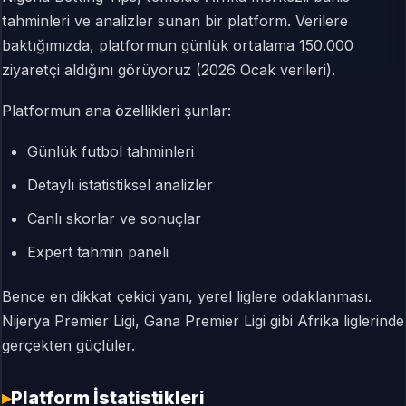
Canlı skorlar ve sonuçlar
Expert tahmin paneli
Bence en dikkat çekici yanı, yerel liglere odaklanması.
Nijerya Premier Ligi, Gana Premier Ligi gibi Afrika liglerinde
gerçekten güçlüler.
Platform İstatistikleri
2026 verilerine göre platformun başarı oranları oldukça
etkileyici:
BAŞARI
AYLIK TAHMIN
KATEGORI
ORANI
SAYISI
Futbol
73.2%
890