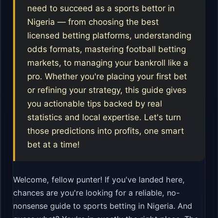
statistics and local expertise. Let's turn
those predictions into profits, one smart
bet at a time!
Welcome, fellow punter! If you've landed here,
chances are you're looking for a reliable, no-
nonsense guide to sports betting in Nigeria. And
guess what? You're in exactly the right place. The
Nigerian sports betting industry has grown
explosively — with an estimated
over 60 million
Nigerians
participating in some form of sports
betting as of early 2026, according to the National
Lottery Regulatory Commission (NLRC). That's
nearly one in three adults!
But here's the thing — while millions are betting,