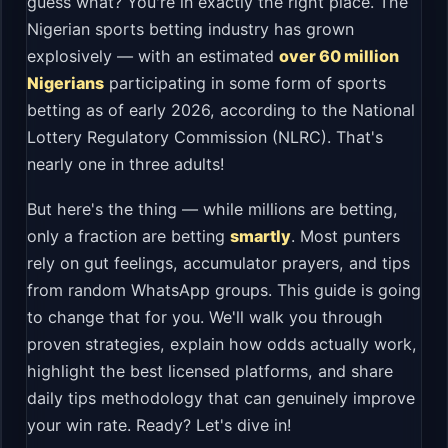
only a fraction are betting
smartly
. Most punters
rely on gut feelings, accumulator prayers, and tips
from random WhatsApp groups. This guide is going
to change that for you. We'll walk you through
proven strategies, explain how odds actually work,
highlight the best licensed platforms, and share
daily tips methodology that can genuinely improve
your win rate. Ready? Let's dive in!
What Are the Best Licensed Betting
Sites Operating in Nigeria in 2026?
First things first — before you place a single naira
on any bet, you need to make sure you're using a
licensed and regulated
betting platform. This is