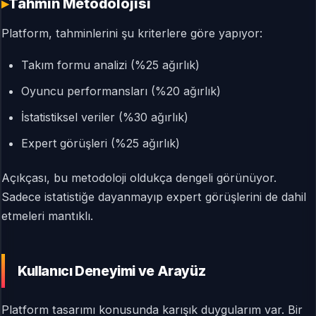
Açıkçası, bu metodoloji oldukça dengeli görünüyor.
Sadece istatistiğe dayanmayıp expert görüşlerini de dahil
etmeleri mantıklı.
Kullanıcı Deneyimi ve Arayüz
Platform tasarımı konusunda karışık duygularım var. Bir
yandan kullanışlı, diğer yandan biraz eski kalmış gibi.
Kullanıcı deneyimi verileri (2026 araştırması):
Sayfa yükleme süresi: ortalama 3.2 saniye
Mobil uyumluluk skoru: 8.1/10
Kullanıcı memnuniyeti: 7.4/10