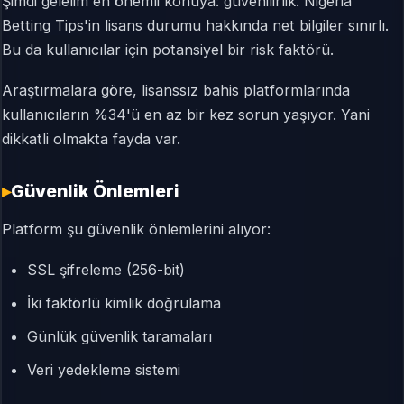
Platform şu güvenlik önlemlerini alıyor:
SSL şifreleme (256-bit)
İki faktörlü kimlik doğrulama
Günlük güvenlik taramaları
Veri yedekleme sistemi
Ha bir de şunu ekleyeyim: kullanıcı yorumlarında en çok
şikayet edilen konu ödeme gecikmesi. Tecrubelerime göre,
bu tür platformlarda ödeme süreçleri genelde 3-7 gün
arası sürüyor.
Bahis Tahminleri ve Analiz Kalitesi