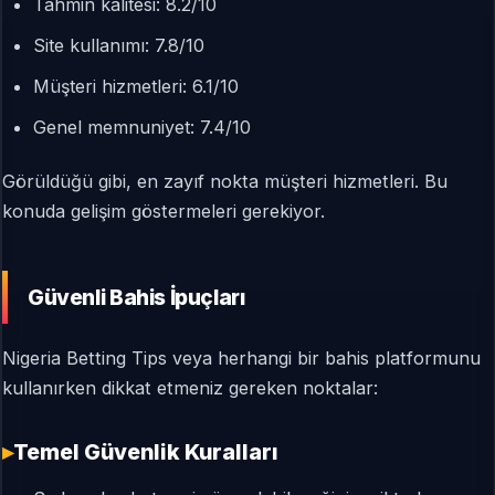
Güvenli Bahis İpuçları
Nigeria Betting Tips veya herhangi bir bahis platformunu
kullanırken dikkat etmeniz gereken noktalar:
Temel Güvenlik Kuralları
Sadece kaybetmeyi göze alabileceğiniz miktarla
oynayın
Platform lisansını mutlaka kontrol edin
Ödeme yöntemlerini önceden araştırın
Kullanıcı yorumlarını okuyun
Bak şu önemli: bahis bir eğlence aracı olmalı, gelir
kaynağı değil. Araştırmalara göre, problematik bahis