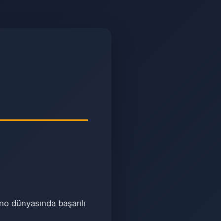
no dünyasında başarılı